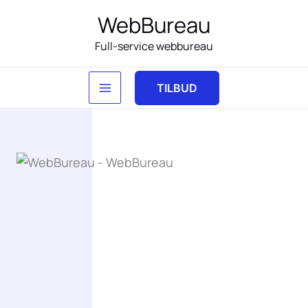
Gå
WebBureau
til
Full-service webbureau
indholdet
TILBUD