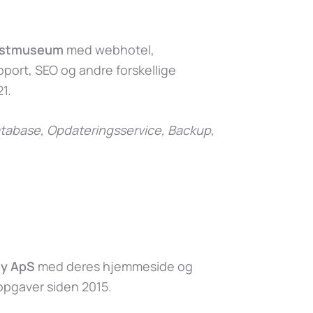
nstmuseum
med webhotel,
ort, SEO og andre forskellige
1.
abase, Opdateringsservice, Backup,
y ApS
med deres hjemmeside og
 opgaver siden 2015.