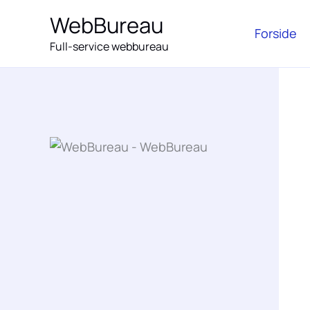
Gå
WebBureau
til
Forside
Full-service webbureau
indholdet