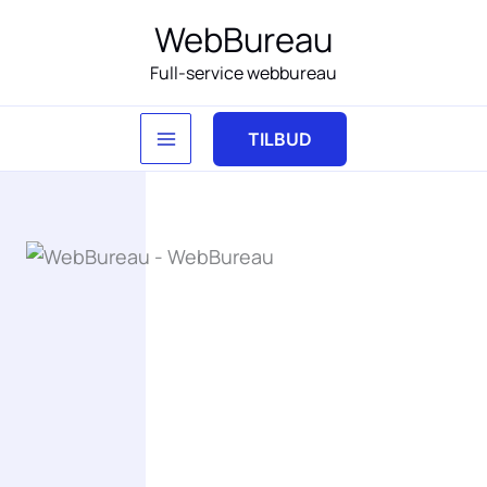
Gå
WebBureau
til
Full-service webbureau
indholdet
TILBUD