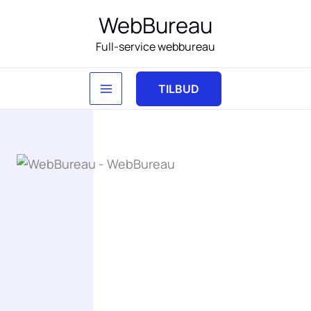
Gå
WebBureau
til
Full-service webbureau
indholdet
TILBUD