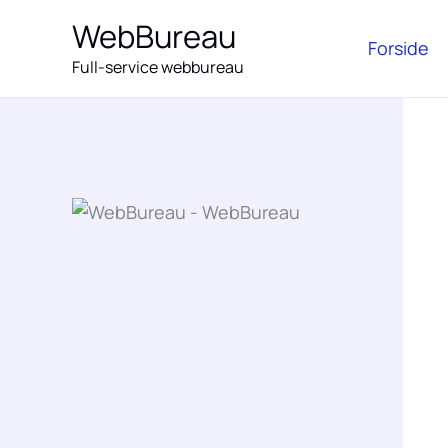
Gå
WebBureau
til
Forside
Full-service webbureau
indholdet