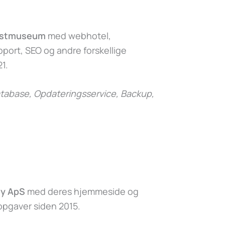
nstmuseum
med webhotel,
ort, SEO og andre forskellige
1.
abase, Opdateringsservice, Backup,
y ApS
med deres hjemmeside og
 opgaver siden 2015.