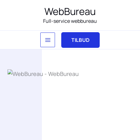
Gå
WebBureau
til
Full-service webbureau
indholdet
TILBUD