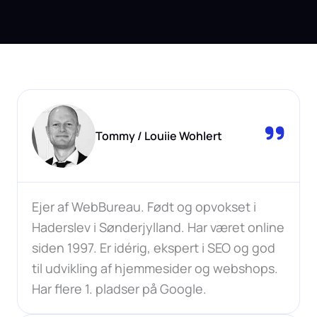
Tommy / Louiie Wohlert
Ejer af WebBureau. Født og opvokset i
Haderslev i Sønderjylland. Har været online
siden 1997. Er idérig, ekspert i SEO og god
til udvikling af hjemmesider og webshops.
Har flere 1. pladser på Google.