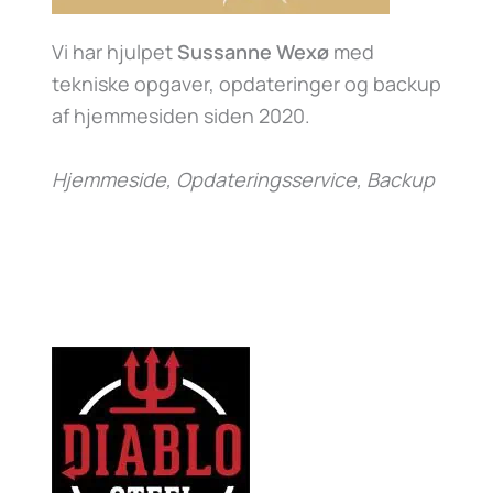
Vi har hjulpet
Sussanne Wexø
med
tekniske opgaver, opdateringer og backup
af hjemmesiden siden 2020.
Hjemmeside, Opdateringsservice, Backup