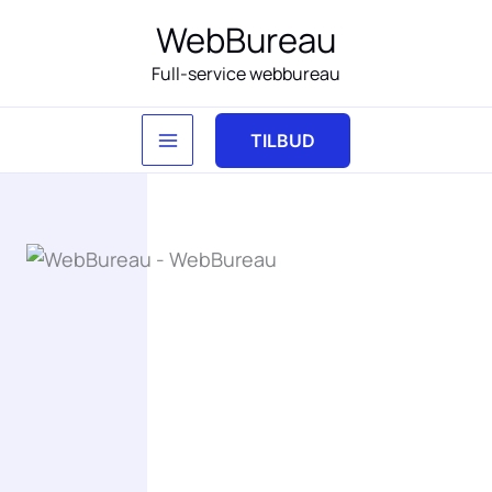
Gå
WebBureau
til
Full-service webbureau
indholdet
TILBUD