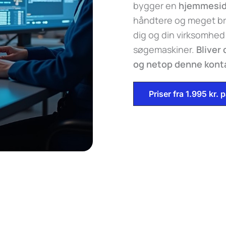
bygger en
hjemmesi
håndtere og meget br
dig og din virksomhed
søgemaskiner.
Bliver
og netop denne kontak
Priser fra 1.995 kr.