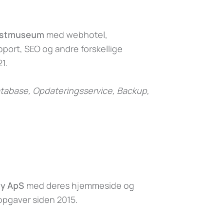
nstmuseum
med webhotel,
ort, SEO og andre forskellige
1.
abase, Opdateringsservice, Backup,
y ApS
med deres hjemmeside og
 opgaver siden 2015.