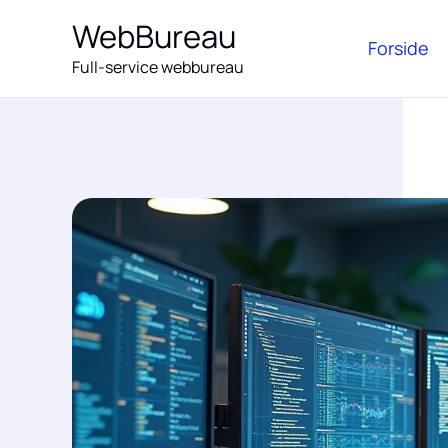
Gå
WebBureau
til
Forside
Full-service webbureau
indholdet