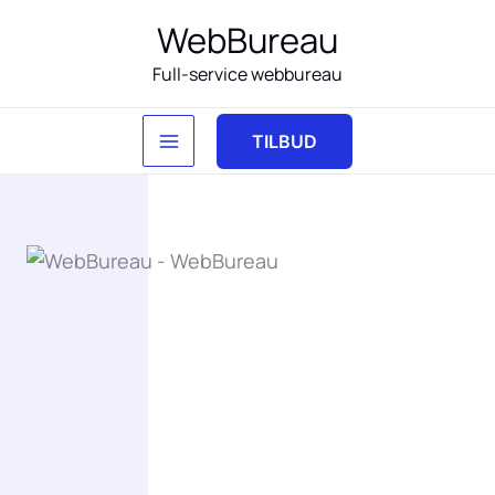
Gå
WebBureau
til
Full-service webbureau
indholdet
TILBUD