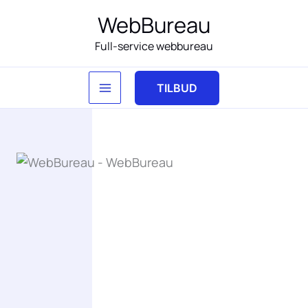
Gå
WebBureau
til
Full-service webbureau
indholdet
TILBUD