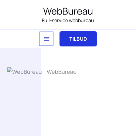
Gå
WebBureau
til
Full-service webbureau
indholdet
TILBUD