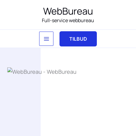
Gå
WebBureau
til
Full-service webbureau
indholdet
TILBUD