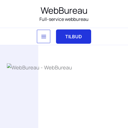
Gå
WebBureau
til
Full-service webbureau
indholdet
TILBUD