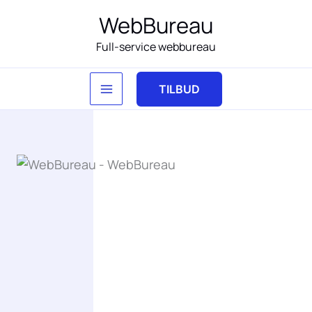
Gå
WebBureau
til
Full-service webbureau
indholdet
TILBUD