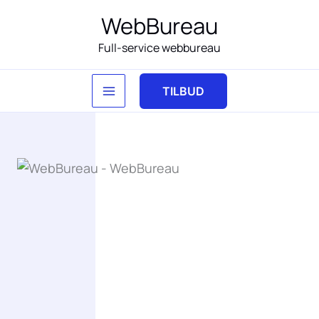
Gå
WebBureau
til
Full-service webbureau
indholdet
TILBUD