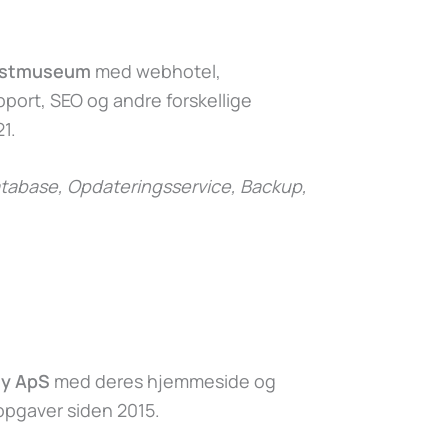
nstmuseum
med webhotel,
ort, SEO og andre forskellige
1.
abase, Opdateringsservice, Backup,
y ApS
med deres hjemmeside og
 opgaver siden 2015.