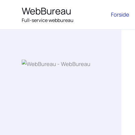
Gå
WebBureau
til
Forside
Full-service webbureau
indholdet