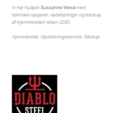
Vi har hjulpet
Sussanne Wexø
med
tekniske opgaver, opdateringer og backup
af hjemmesiden siden 2020.
Hjemmeside, Opdateringsservice, Backup