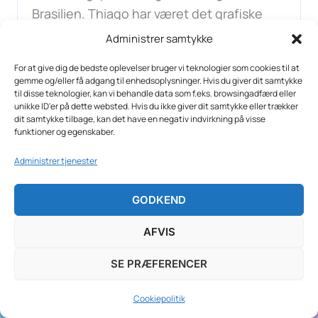
Brasilien. Thiago har været det grafiske
kraftcenter i mange år, og han står bag de
Administrer samtykke
fleste af vores hjemmesider og webshops.
For at give dig de bedste oplevelser bruger vi teknologier som cookies til at
gemme og/eller få adgang til enhedsoplysninger. Hvis du giver dit samtykke
til disse teknologier, kan vi behandle data som f.eks. browsingadfærd eller
unikke ID'er på dette websted. Hvis du ikke giver dit samtykke eller trækker
dit samtykke tilbage, kan det have en negativ indvirkning på visse
funktioner og egenskaber.
Administrer tjenester
BLIV INSPIRERET
GODKEND
Kontakt os i dag for at snakke om dine digitale
behov.
AFVIS
WebBureau
er din hjælpsomme og seriøse
SE PRÆFERENCER
samarbejdspartner for skræddersyede
Cookiepolitik
hjemmesider og webshops, der skaber værdi for