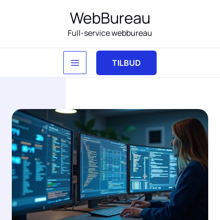
Gå
WebBureau
til
Full-service webbureau
indholdet
TILBUD