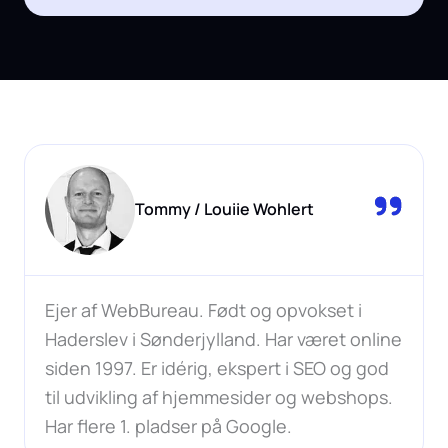
Tommy / Louiie Wohlert
Ejer af WebBureau. Født og opvokset i
Haderslev i Sønderjylland. Har været online
siden 1997. Er idérig, ekspert i SEO og god
til udvikling af hjemmesider og webshops.
Har flere 1. pladser på Google.