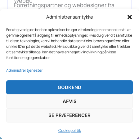
Forretningspartner og webdesigner fra
Brasilien. Thiago har været det grafiske
Administrer samtykke
kraftcenter i mange år, og han står bag de
For at give dig de bedste oplevelser bruger vi teknologier som cookies til at
fleste af vores hjemmesider og webshops.
gemme og/eller få adgang til enhedsoplysninger. Hvis du giver dit samtykke
til disse teknologier, kan vi behandle data som f.eks. browsingadfærd eller
unikke ID'er på dette websted. Hvis du ikke giver dit samtykke eller trækker
dit samtykke tilbage, kan det have en negativ indvirkning på visse
funktioner og egenskaber.
Administrer tjenester
BLIV INSPIRERET
GODKEND
Kontakt os i dag for at snakke om dine digitale
AFVIS
behov.
SE PRÆFERENCER
WebBureau
er din hjælpsomme og seriøse
Cookiepolitik
samarbejdspartner for skræddersyede