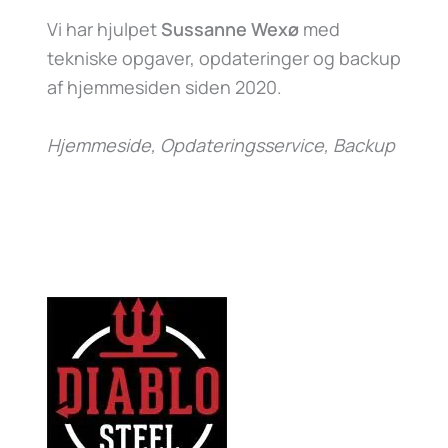
Vi har hjulpet
Sussanne Wexø
med
tekniske opgaver, opdateringer og backup
af hjemmesiden siden 2020.
Hjemmeside, Opdateringsservice, Backup