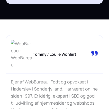
Tommy / Louiie Wohlert
Ejer af WebBureau. Født og opvokset i
Haderslev i Sønderjylland. Har været online
siden 1997. Er idérig, ekspert i SEO og god
til udvikling af hjemmesider og webshops.