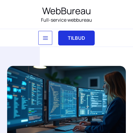
Gå
WebBureau
til
Full-service webbureau
indholdet
TILBUD