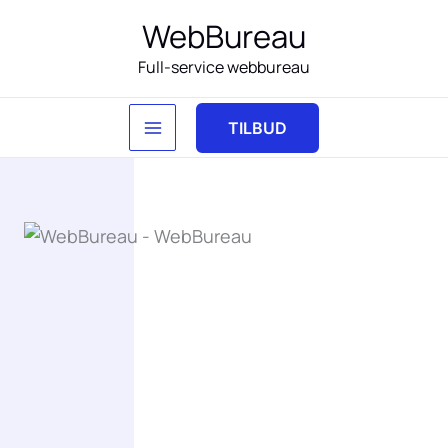
Gå
WebBureau
til
Full-service webbureau
indholdet
TILBUD