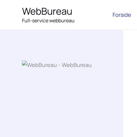
Gå
WebBureau
til
Forside
Full-service webbureau
indholdet