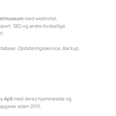
nstmuseum
med webhotel,
ort, SEO og andre forskellige
1.
abase, Opdateringsservice, Backup,
y ApS
med deres hjemmeside og
 opgaver siden 2015.