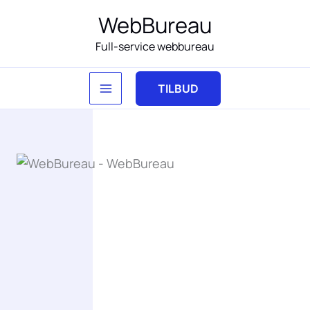
Gå
WebBureau
til
Full-service webbureau
indholdet
TILBUD