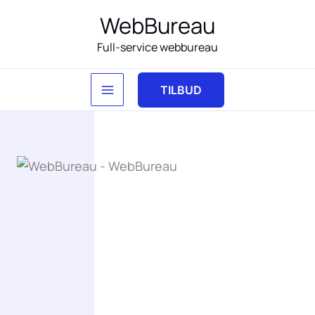
Gå
WebBureau
til
Full-service webbureau
indholdet
TILBUD