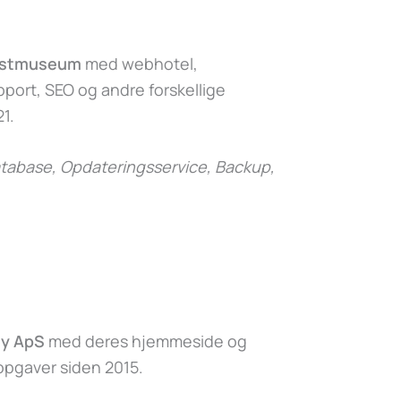
nstmuseum
med webhotel,
ort, SEO og andre forskellige
1.
abase, Opdateringsservice, Backup,
y ApS
med deres hjemmeside og
 opgaver siden 2015.