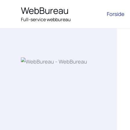
Gå
WebBureau
til
Forside
Full-service webbureau
indholdet