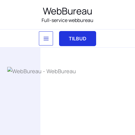
Gå
WebBureau
til
Full-service webbureau
indholdet
TILBUD