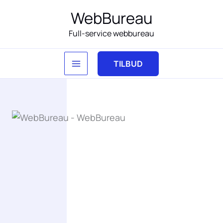
Gå
WebBureau
til
Full-service webbureau
indholdet
TILBUD