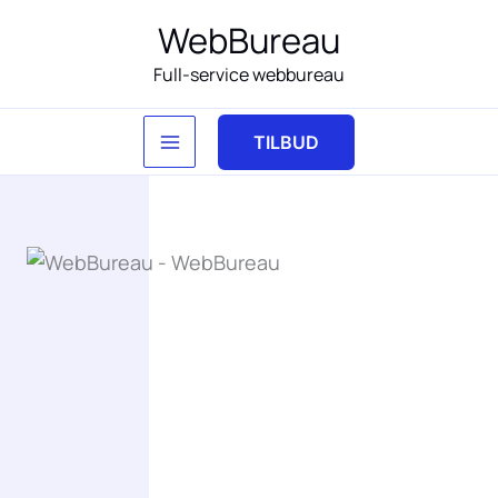
Gå
WebBureau
til
Full-service webbureau
indholdet
TILBUD